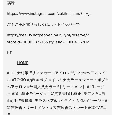
福崎
https://www.instagram.com/zakihei_san/?hl=ja
ご予約→お電話もしくはホットペッパーで
https://beauty.hotpepper.jp/CSP/bt/reserve/?
storeId=H000387716&stylistId=T000436702
HP
HOME
#コロナ対策 #リファカールアイロン#リファ#ヘアスタイ
ル #TOKIO #撮影#ボブ
#イルミナカラー＃ショートボブ#
ヘアサロン #外国人風カラー#トリートメント #グレージ
ュ #縮毛矯正#ベージュ #髪質改善縮毛矯正#学芸大学#自
由が丘#東横線#テラスヘア#ハイライト#バレイヤージュ#
髪質改善トリートメント＃髪質改善ストレート#COTA#コ
タ